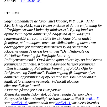
Skrevet af
Tobias Jensen
RESUMÉ
Sagen omhandlede de (anonyme) klagere, W.P., K.K., M.M.,
J.F., D.F. og H.M., som i Polen ønskede at danne en forening for
“Forfulgte Ansatte I Indenrigsministeriet”. By- og landsret
afviste foreningens dannelse på baggrund af en klage fra
regionsdirektøren, som til støtte for sin klage blandt andet
fremførte, at foreningens navn var vildledende, og navnet var
ødelæggende for Indenrigsministeriets ry og omdømme.
Klagerne dannede derpå foreningen “Den Nationale og
Patriotiske Forening for Forfulgte Lærer og
Polititjenestemænd”. Også denne gang afviste by- og landsretten
foreningens dannelse. Klagerne dannede herefter foreningen
“Den Nationale og Patriotiske Forening af Polske Ofre for
Bolsjevisme og Zionisme”. Endnu engang fik klagerne afvist
dannelsen af foreningen af by- og landsret, som blandt andet
fandt, at foreningens vedtægter indeholdt ulovlige
eller urealistiske formål.
Klagerne påstod for Den Europæiske
Menneskerettighedsdomstol, at deres rettigheder efter Den
Europæiske Menneskerettighedskonventions artikel 6,
artikel 11
samt
artikel 14
sammenholdt med
artikel 11
var blevet krænket.