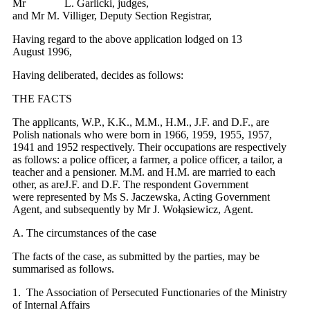
Mr L. Garlicki, judges,
and Mr M. Villiger, Deputy Section Registrar,
Having regard to the above application lodged on 13
August 1996,
Having deliberated, decides as follows:
THE FACTS
The applicants, W.P., K.K., M.M., H.M., J.F. and D.F., are
Polish nationals who were born in 1966, 1959, 1955, 1957,
1941 and 1952 respectively. Their occupations are respectively
as follows: a police officer, a farmer, a police officer, a tailor, a
teacher and a pensioner. M.M. and H.M. are married to each
other, as areJ.F. and D.F. The respondent Government
were represented by Ms S. Jaczewska, Acting Government
Agent, and subsequently by Mr J. Wołąsiewicz, Agent.
A. The circumstances of the case
The facts of the case, as submitted by the parties, may be
summarised as follows.
1. The Association of Persecuted Functionaries of the Ministry
of Internal Affairs