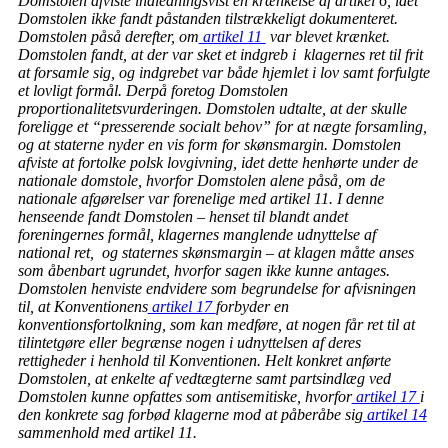
Domstolen afviste indledningsvist en krænkelse af artikel 6, idet
Domstolen ikke fandt påstanden tilstrækkeligt dokumenteret.
Domstolen påså derefter, om
artikel 11
var blevet krænket.
Domstolen fandt, at der var sket et indgreb i klagernes ret til frit
at forsamle sig, og indgrebet var både hjemlet i lov samt forfulgte
et lovligt formål. Derpå foretog Domstolen
proportionalitetsvurderingen. Domstolen udtalte, at der skulle
foreligge et “presserende socialt behov” for at nægte forsamling,
og at staterne nyder en vis form for skønsmargin. Domstolen
afviste at fortolke polsk lovgivning, idet dette henhørte under de
nationale domstole, hvorfor Domstolen alene påså, om de
nationale afgørelser var forenelige med artikel 11. I denne
henseende fandt Domstolen – henset til blandt andet
foreningernes formål, klagernes manglende udnyttelse af
national ret, og staternes skønsmargin – at klagen måtte anses
som åbenbart ugrundet, hvorfor sagen ikke kunne antages.
Domstolen henviste endvidere som begrundelse for afvisningen
til, at Konventionens
artikel 17
forbyder en
konventionsfortolkning, som kan medføre, at nogen får ret til at
tilintetgøre eller begrænse nogen i udnyttelsen af deres
rettigheder i henhold til Konventionen. Helt konkret anførte
Domstolen, at enkelte af vedtægterne samt partsindlæg ved
Domstolen kunne opfattes som antisemitiske, hvorfor
artikel 17
i
den konkrete sag forbød klagerne mod at påberåbe sig
artikel 14
sammenhold med artikel 11.