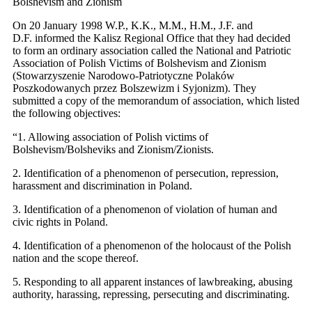
Bolshevism and Zionism
On 20 January 1998 W.P., K.K., M.M., H.M., J.F. and
D.F. informed the Kalisz Regional Office that they had decided
to form an ordinary association called the National and Patriotic
Association of Polish Victims of Bolshevism and Zionism
(Stowarzyszenie Narodowo-Patriotyczne Polaków
Poszkodowanych przez Bolszewizm i Syjonizm). They
submitted a copy of the memorandum of association, which listed
the following objectives:
“1. Allowing association of Polish victims of
Bolshevism/Bolsheviks and Zionism/Zionists.
2. Identification of a phenomenon of persecution, repression,
harassment and discrimination in Poland.
3. Identification of a phenomenon of violation of human and
civic rights in Poland.
4. Identification of a phenomenon of the holocaust of the Polish
nation and the scope thereof.
5. Responding to all apparent instances of lawbreaking, abusing
authority, harassing, repressing, persecuting and discriminating.