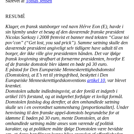
Skrevet af
Tobias Jensen
RESUMÉ
Klager, en fransk statsborger ved navn Hérve Eon (E), havde i
sin hjemby under et besøg af den daværende franske præsident
Nicolas Sarkozy i 2008 fremvist et banner med teksten “Casse toi
pov’con” (“Get lost, you sad prick”). Samme sætning skulle den
daværende præsident angiveligt selv tidligere have udtalt til en
borger, der ikke ville give præsidenten hånden. Det var ifølge
fransk lovgivning strafbart at fornærme præsidenten, hvorfor E
af de franske domstole blev idømt en bøde på 30 euro.
E påstod for Den Europæiske Menneskerettighedsdomstol
(Domstolen), at E’s ret til ytringsfrihed, beskyttet i Den
Europæiske Menneskerettigedskonventions
artikel 10
, var blevet
krænket.
Domstolen udtalte indledningsvist, at der forelå et indgreb i
artikel 10’s forstand, og at indgrebet forfulgte et lovligt formål.
Domstolen fastslog dog derefter, at den omhandlede sætning
skulle ses i en overordnet sammenhæng [proportionalitet]. Under
henvisning til den franske appel-domstols begrundelse for at
idømme E bøden på 30 euro, mente Domstolen, at den
omhandlede sætning måtte anses som værende af politisk
karakter, og at politikere måtte ifølge Domstolen være bevidste