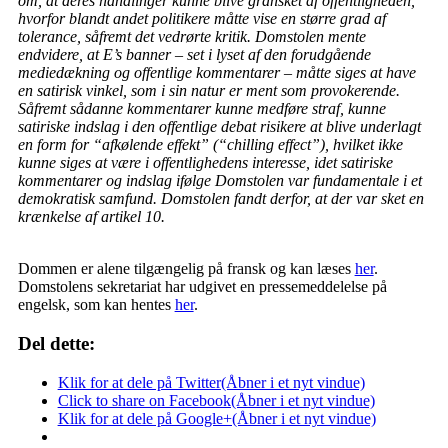
om, at deres handlinger kunne blive gransket af offentligheden,
hvorfor blandt andet politikere måtte vise en større grad af
tolerance, såfremt det vedrørte kritik. Domstolen mente
endvidere, at E’s banner – set i lyset af den forudgående
mediedækning og offentlige kommentarer – måtte siges at have
en satirisk vinkel, som i sin natur er ment som provokerende.
Såfremt sådanne kommentarer kunne medføre straf, kunne
satiriske indslag i den offentlige debat risikere at blive underlagt
en form for “afkølende effekt” (“chilling effect”), hvilket ikke
kunne siges at være i offentlighedens interesse, idet satiriske
kommentarer og indslag ifølge Domstolen var fundamentale i et
demokratisk samfund. Domstolen fandt derfor, at der var sket en
krænkelse af artikel 10.
Dommen er alene tilgængelig på fransk og kan læses
her
.
Domstolens sekretariat har udgivet en pressemeddelelse på
engelsk, som kan hentes
her
.
Del dette:
Klik for at dele på Twitter(Åbner i et nyt vindue)
Click to share on Facebook(Åbner i et nyt vindue)
Klik for at dele på Google+(Åbner i et nyt vindue)