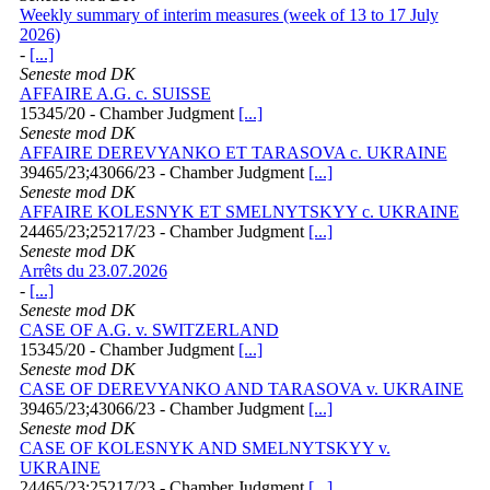
Weekly summary of interim measures (week of 13 to 17 July
2026)
-
[...]
Seneste mod DK
AFFAIRE A.G. c. SUISSE
15345/20 - Chamber Judgment
[...]
Seneste mod DK
AFFAIRE DEREVYANKO ET TARASOVA c. UKRAINE
39465/23;43066/23 - Chamber Judgment
[...]
Seneste mod DK
AFFAIRE KOLESNYK ET SMELNYTSKYY c. UKRAINE
24465/23;25217/23 - Chamber Judgment
[...]
Seneste mod DK
Arrêts du 23.07.2026
-
[...]
Seneste mod DK
CASE OF A.G. v. SWITZERLAND
15345/20 - Chamber Judgment
[...]
Seneste mod DK
CASE OF DEREVYANKO AND TARASOVA v. UKRAINE
39465/23;43066/23 - Chamber Judgment
[...]
Seneste mod DK
CASE OF KOLESNYK AND SMELNYTSKYY v.
UKRAINE
24465/23;25217/23 - Chamber Judgment
[...]