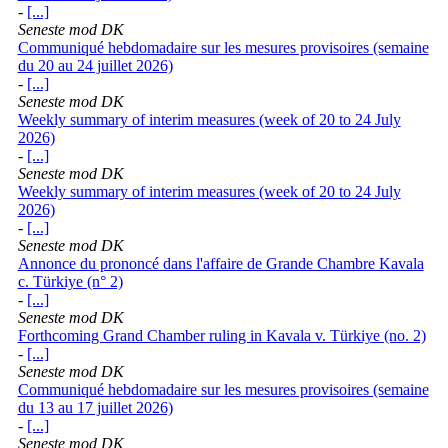
-
[...]
Seneste mod DK
Communiqué hebdomadaire sur les mesures provisoires (semaine
du 20 au 24 juillet 2026)
-
[...]
Seneste mod DK
Weekly summary of interim measures (week of 20 to 24 July
2026)
-
[...]
Seneste mod DK
Weekly summary of interim measures (week of 20 to 24 July
2026)
-
[...]
Seneste mod DK
Annonce du prononcé dans l'affaire de Grande Chambre Kavala
c. Türkiye (n° 2)
-
[...]
Seneste mod DK
Forthcoming Grand Chamber ruling in Kavala v. Türkiye (no. 2)
-
[...]
Seneste mod DK
Communiqué hebdomadaire sur les mesures provisoires (semaine
du 13 au 17 juillet 2026)
-
[...]
Seneste mod DK