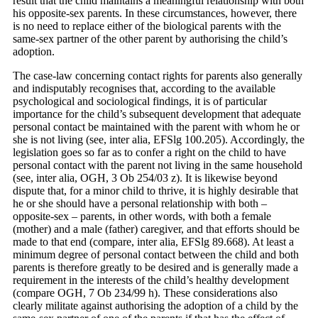
result that the child maintains a meaningful relationship with both
his opposite-sex parents. In these circumstances, however, there
is no need to replace either of the biological parents with the
same-sex partner of the other parent by authorising the child’s
adoption.
The case-law concerning contact rights for parents also generally
and indisputably recognises that, according to the available
psychological and sociological findings, it is of particular
importance for the child’s subsequent development that adequate
personal contact be maintained with the parent with whom he or
she is not living (see, inter alia, EFSlg 100.205). Accordingly, the
legislation goes so far as to confer a right on the child to have
personal contact with the parent not living in the same household
(see, inter alia, OGH, 3 Ob 254/03 z). It is likewise beyond
dispute that, for a minor child to thrive, it is highly desirable that
he or she should have a personal relationship with both –
opposite-sex – parents, in other words, with both a female
(mother) and a male (father) caregiver, and that efforts should be
made to that end (compare, inter alia, EFSlg 89.668). At least a
minimum degree of personal contact between the child and both
parents is therefore greatly to be desired and is generally made a
requirement in the interests of the child’s healthy development
(compare OGH, 7 Ob 234/99 h). These considerations also
clearly militate against authorising the adoption of a child by the