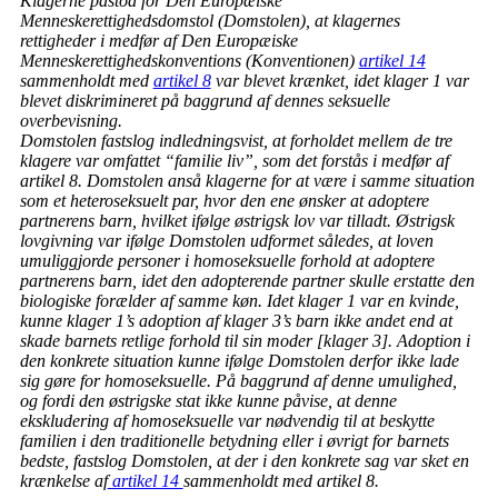
Klagerne påstod for Den Europæiske
Menneskerettighedsdomstol (Domstolen), at klagernes
rettigheder i medfør af Den Europæiske
Menneskerettighedskonventions (Konventionen)
artikel 14
sammenholdt med
artikel 8
var blevet krænket, idet klager 1 var
blevet diskrimineret på baggrund af dennes seksuelle
overbevisning.
Domstolen fastslog indledningsvist, at forholdet mellem de tre
klagere var omfattet “familie liv”, som det forstås i medfør af
artikel 8. Domstolen anså klagerne for at være i samme situation
som et heteroseksuelt par, hvor den ene ønsker at adoptere
partnerens barn, hvilket ifølge østrigsk lov var tilladt. Østrigsk
lovgivning var ifølge Domstolen udformet således, at loven
umuliggjorde personer i homoseksuelle forhold at adoptere
partnerens barn, idet den adopterende partner skulle erstatte den
biologiske forælder af samme køn. Idet klager 1 var en kvinde,
kunne klager 1’s adoption af klager 3’s barn ikke andet end at
skade barnets retlige forhold til sin moder [klager 3]. Adoption i
den konkrete situation kunne ifølge Domstolen derfor ikke lade
sig gøre for homoseksuelle. På baggrund af denne umulighed,
og fordi den østrigske stat ikke kunne påvise, at denne
ekskludering af homoseksuelle var nødvendig til at beskytte
familien i den traditionelle betydning eller i øvrigt for barnets
bedste, fastslog Domstolen, at der i den konkrete sag var sket en
krænkelse af
artikel 14
sammenholdt med artikel 8.