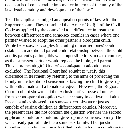
decision is of considerable importance in terms of the unity of the
law, legal certainty and development of the law.”
19. The applicants lodged an appeal on points of law with the
Supreme Court. They submitted that Article 182 § 2 of the Civil
Code as applied by the courts led to a difference in treatment
between different-sex and same‑sex couples in cases where one
partner wished to adopt the other partner’s biological child.
While heterosexual couples (including unmarried ones) could
establish an additional parent-child relationship between the child
and its parent’s partner, this was impossible for same-sex couples,
as the same-sex partner would replace the biological parent.
Thus, any meaningful kind of second-parent adoption was
excluded. The Regional Court had sought to justify this
difference in treatment by referring to the aims of protecting the
family in the traditional sense and allowing the child to grow up
with both a male and a female caregiver. However, the Regional
Court had not shown that the exclusion of same-sex families
from second‑parent adoption was necessary to achieve that aim.
Recent studies showed that same-sex couples were just as
capable of raising children as different-sex couples. Moreover,
the present case did not concern the question whether the second
applicant should or should not grow up in a same-sex family. He
was already part of a de facto same-sex family. The question
therefore was whether it was justified to deny legal recognition to