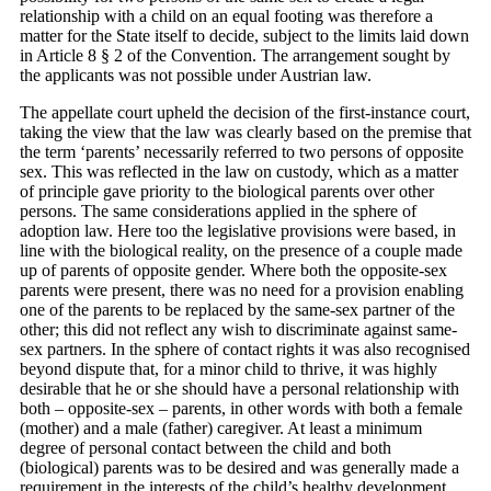
relationship with a child on an equal footing was therefore a
matter for the State itself to decide, subject to the limits laid down
in Article 8 § 2 of the Convention. The arrangement sought by
the applicants was not possible under Austrian law.
The appellate court upheld the decision of the first-instance court,
taking the view that the law was clearly based on the premise that
the term ‘parents’ necessarily referred to two persons of opposite
sex. This was reflected in the law on custody, which as a matter
of principle gave priority to the biological parents over other
persons. The same considerations applied in the sphere of
adoption law. Here too the legislative provisions were based, in
line with the biological reality, on the presence of a couple made
up of parents of opposite gender. Where both the opposite-sex
parents were present, there was no need for a provision enabling
one of the parents to be replaced by the same-sex partner of the
other; this did not reflect any wish to discriminate against same-
sex partners. In the sphere of contact rights it was also recognised
beyond dispute that, for a minor child to thrive, it was highly
desirable that he or she should have a personal relationship with
both – opposite-sex – parents, in other words with both a female
(mother) and a male (father) caregiver. At least a minimum
degree of personal contact between the child and both
(biological) parents was to be desired and was generally made a
requirement in the interests of the child’s healthy development.