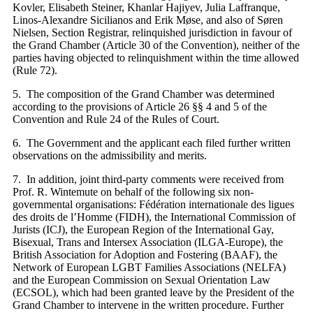
Kovler, Elisabeth Steiner, Khanlar Hajiyev, Julia Laffranque,
Linos-Alexandre Sicilianos and Erik Møse, and also of Søren
Nielsen, Section Registrar, relinquished jurisdiction in favour of
the Grand Chamber (Article 30 of the Convention), neither of the
parties having objected to relinquishment within the time allowed
(Rule 72).
5. The composition of the Grand Chamber was determined
according to the provisions of Article 26 §§ 4 and 5 of the
Convention and Rule 24 of the Rules of Court.
6. The Government and the applicant each filed further written
observations on the admissibility and merits.
7. In addition, joint third-party comments were received from
Prof. R. Wintemute on behalf of the following six non-
governmental organisations: Fédération internationale des ligues
des droits de l’Homme (FIDH), the International Commission of
Jurists (ICJ), the European Region of the International Gay,
Bisexual, Trans and Intersex Association (ILGA‑Europe), the
British Association for Adoption and Fostering (BAAF), the
Network of European LGBT Families Associations (NELFA)
and the European Commission on Sexual Orientation Law
(ECSOL), which had been granted leave by the President of the
Grand Chamber to intervene in the written procedure. Further