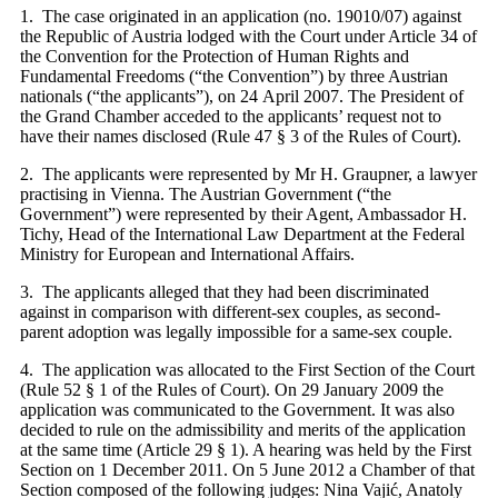
1. The case originated in an application (no. 19010/07) against
the Republic of Austria lodged with the Court under Article 34 of
the Convention for the Protection of Human Rights and
Fundamental Freedoms (“the Convention”) by three Austrian
nationals (“the applicants”), on 24 April 2007. The President of
the Grand Chamber acceded to the applicants’ request not to
have their names disclosed (Rule 47 § 3 of the Rules of Court).
2. The applicants were represented by Mr H. Graupner, a lawyer
practising in Vienna. The Austrian Government (“the
Government”) were represented by their Agent, Ambassador H.
Tichy, Head of the International Law Department at the Federal
Ministry for European and International Affairs.
3. The applicants alleged that they had been discriminated
against in comparison with different-sex couples, as second-
parent adoption was legally impossible for a same-sex couple.
4. The application was allocated to the First Section of the Court
(Rule 52 § 1 of the Rules of Court). On 29 January 2009 the
application was communicated to the Government. It was also
decided to rule on the admissibility and merits of the application
at the same time (Article 29 § 1). A hearing was held by the First
Section on 1 December 2011. On 5 June 2012 a Chamber of that
Section composed of the following judges: Nina Vajić, Anatoly