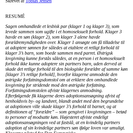
Skrevet af
Tobias Jensen
RESUMÉ
Sagen omhandlede et lesbisk par (klager 1 og klager 3), som
levede sammen som ugifte i et homoseksuelt forhold. Klager 3
havde en søn (klager 2), som klager 3 alene havde
forældremyndigheden over. Klager 1 ansøgte om få tilladelse til
at adoptere sønnen for således at etablere et retligt forhold til
klager 3’s barn, som boede sammen med parret. Østrigsk
lovgivning kunne forstås således, at en person i et homoseksuelt
forhold ikke kunne adoptere sin partners barn, uden derved at
skade det retlige forhold til den biologiske forældre af samme køn
[klager 3’s retlige forhold], hvorfor klagerne anmodede den
østrigske forfatningsdomstol om at erklære den omhandlede
lovgivning for stridende mod den østrigske forfatning.
Forfatningsdomstolen afviste klagernes anmodning.
Efterfølgende fik klagerne deres adoptionsansøgning afvist af
henholdsvis by- og landsret, blandt andet med den begrundelse
at adoptionen ville skade klager 3’s forhold til barnet, og at
definitionen af “forældre” – som gengivet i lovgivningen – betød
to personer af modsatte køn. Højesteret afviste endeligt
adoptionsansøgningen ved at fastslå, at en kvindelig partners
adoption af sin kvindelige partners søn ifølge loven var umuligt.