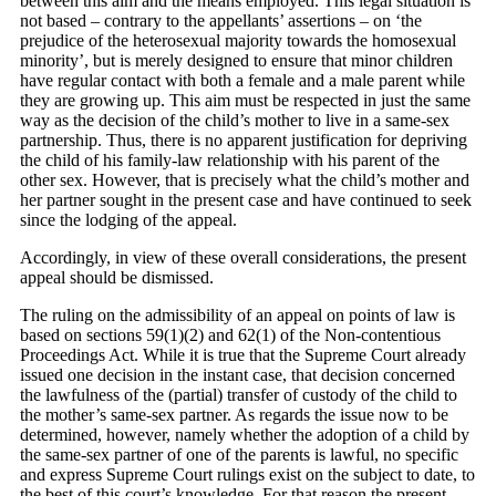
between this aim and the means employed. This legal situation is
not based – contrary to the appellants’ assertions – on ‘the
prejudice of the heterosexual majority towards the homosexual
minority’, but is merely designed to ensure that minor children
have regular contact with both a female and a male parent while
they are growing up. This aim must be respected in just the same
way as the decision of the child’s mother to live in a same-sex
partnership. Thus, there is no apparent justification for depriving
the child of his family-law relationship with his parent of the
other sex. However, that is precisely what the child’s mother and
her partner sought in the present case and have continued to seek
since the lodging of the appeal.
Accordingly, in view of these overall considerations, the present
appeal should be dismissed.
The ruling on the admissibility of an appeal on points of law is
based on sections 59(1)(2) and 62(1) of the Non-contentious
Proceedings Act. While it is true that the Supreme Court already
issued one decision in the instant case, that decision concerned
the lawfulness of the (partial) transfer of custody of the child to
the mother’s same-sex partner. As regards the issue now to be
determined, however, namely whether the adoption of a child by
the same-sex partner of one of the parents is lawful, no specific
and express Supreme Court rulings exist on the subject to date, to
the best of this court’s knowledge. For that reason the present