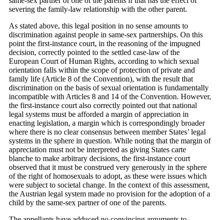
same-sex partner of one of the parents if that has the effect of
severing the family-law relationship with the other parent.
As stated above, this legal position in no sense amounts to
discrimination against people in same-sex partnerships. On this
point the first-instance court, in the reasoning of the impugned
decision, correctly pointed to the settled case-law of the
European Court of Human Rights, according to which sexual
orientation falls within the scope of protection of private and
family life (Article 8 of the Convention), with the result that
discrimination on the basis of sexual orientation is fundamentally
incompatible with Articles 8 and 14 of the Convention. However,
the first-instance court also correctly pointed out that national
legal systems must be afforded a margin of appreciation in
enacting legislation, a margin which is correspondingly broader
where there is no clear consensus between member States’ legal
systems in the sphere in question. While noting that the margin of
appreciation must not be interpreted as giving States carte
blanche to make arbitrary decisions, the first-instance court
observed that it must be construed very generously in the sphere
of the right of homosexuals to adopt, as these were issues which
were subject to societal change. In the context of this assessment,
the Austrian legal system made no provision for the adoption of a
child by the same-sex partner of one of the parents.
The appellants have adduced no convincing arguments to