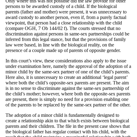
Only where this was not possible did the law provide for other
persons to be awarded custody of a child. If the biological
parents (father and mother) were present, it was unnecessary to
award custody to another person, even if, from a purely factual
viewpoint, that person had a close relationship with the child
(compare OGH, 7 Ob 144/02 f). The courts stressed that no
discrimination against persons in same-sex partnerships could be
inferred from this legal stance, but that the provisions of family
law were based, in line with the biological reality, on the
presence of a couple made up of parents of opposite gender.
In this court’s view, these considerations also apply to the issue
under examination here, namely the approval of the adoption of a
minor child by the same-sex partner of one of the child’s parents.
Here also, it is unnecessary to create an additional ‘legal parent’
where both the child’s opposite-sex parents are present. The aim
is in no sense to discriminate against the same-sex partnership of
the child’s mother; however, where both the opposite-sex parents
are present, there is simply no need for a provision enabling one
of the parents to be replaced by the same-sex partner of the other.
The adoption of a minor child is fundamentally designed to
create a relationship akin to that which exists between biological
parents and their children. The file in the present case shows that
the biological father has regular contact with his child, with the