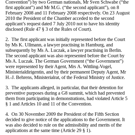
Convention”) by two German nationals, Mr Sven Schwabe (“the
first applicant”) and Mr M.G. (“the second applicant”), on 8
February 2008 and 11 February 2008 respectively. On 23 August
2010 the President of the Chamber acceded to the second
applicant’s request dated 7 July 2010 not to have his identity
disclosed (Rule 47 § 3 of the Rules of Court).
2. The first applicant was initially represented before the Court
by Ms K. Ullmann, a lawyer practising in Hamburg, and
subsequently by Ms A. Luczak, a lawyer practising in Berlin.
The second applicant was also represented before the Court by
Ms A. Luczak. The German Government (“the Government”)
were represented by their Agent, Mrs A. Wittling‑Vogel,
Ministerialdirigentin, and by their permanent Deputy Agent, Mr
H.-J. Behrens, Ministerialrat, of the Federal Ministry of Justice.
3. The applicants alleged, in particular, that their detention for
preventive purposes during a G8 summit, which had prevented
them from participating in demonstrations, had violated Article 5
§ 1 and Articles 10 and 11 of the Convention.
4. On 30 November 2009 the President of the Fifth Section
decided to give notice of the applications to the Government. It
was also decided to rule on the admissibility and merits of the
applications at the same time (Article 29 § 1).