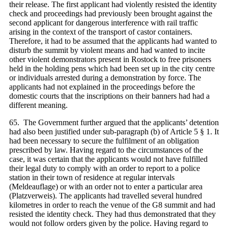
their release. The first applicant had violently resisted the identity
check and proceedings had previously been brought against the
second applicant for dangerous interference with rail traffic
arising in the context of the transport of castor containers.
Therefore, it had to be assumed that the applicants had wanted to
disturb the summit by violent means and had wanted to incite
other violent demonstrators present in Rostock to free prisoners
held in the holding pens which had been set up in the city centre
or individuals arrested during a demonstration by force. The
applicants had not explained in the proceedings before the
domestic courts that the inscriptions on their banners had had a
different meaning.
65. The Government further argued that the applicants’ detention
had also been justified under sub-paragraph (b) of Article 5 § 1. It
had been necessary to secure the fulfilment of an obligation
prescribed by law. Having regard to the circumstances of the
case, it was certain that the applicants would not have fulfilled
their legal duty to comply with an order to report to a police
station in their town of residence at regular intervals
(Meldeauflage) or with an order not to enter a particular area
(Platzverweis). The applicants had travelled several hundred
kilometres in order to reach the venue of the G8 summit and had
resisted the identity check. They had thus demonstrated that they
would not follow orders given by the police. Having regard to