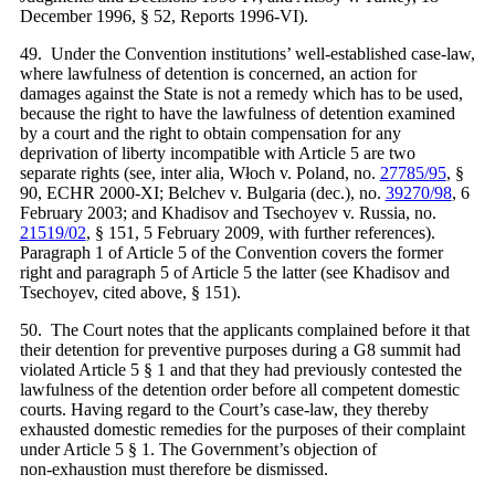
December 1996, § 52, Reports 1996-VI).
49. Under the Convention institutions’ well-established case-law,
where lawfulness of detention is concerned, an action for
damages against the State is not a remedy which has to be used,
because the right to have the lawfulness of detention examined
by a court and the right to obtain compensation for any
deprivation of liberty incompatible with Article 5 are two
separate rights (see, inter alia, Włoch v. Poland, no.
27785/95
, §
90, ECHR 2000‑XI; Belchev v. Bulgaria (dec.), no.
39270/98
, 6
February 2003; and Khadisov and Tsechoyev v. Russia, no.
21519/02
, § 151, 5 February 2009, with further references).
Paragraph 1 of Article 5 of the Convention covers the former
right and paragraph 5 of Article 5 the latter (see Khadisov and
Tsechoyev, cited above, § 151).
50. The Court notes that the applicants complained before it that
their detention for preventive purposes during a G8 summit had
violated Article 5 § 1 and that they had previously contested the
lawfulness of the detention order before all competent domestic
courts. Having regard to the Court’s case-law, they thereby
exhausted domestic remedies for the purposes of their complaint
under Article 5 § 1. The Government’s objection of
non‑exhaustion must therefore be dismissed.