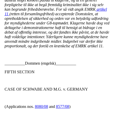
udstedt noget konkret påbud til klagerne, og at en generel
forpligtelse til ikke at begå fremtidig kriminalitet ikke i sig selv
kan begrunde frihedsberøvelse. For så vidt angik EMRK
artikel
11
(retten til forsamlingsfrihed) accepterede Domstolen, at
opretholdelsen af sikkerhed og orden var en betydelig udfordring
for myndighederne under G8-topmødet. Klagerne havde dog ved
deltagelse i demonstrationerne haft til hensigt at bidrage i en
debat af offentlig interesse, og det fandtes ikke påvist, at de havde
haft voldelige intentioner. Yderligere kunne myndighederne have
anvendt mindre indgribende midler. Indgrebet var derfor ikke
proportionalt, og der forelå en krænkelse af EMRK artikel 11.
__________Dommen (engelsk)__________
FIFTH SECTION
CASE OF SCHWABE AND M.G. v. GERMANY
(Applications nos.
8080/08
and
8577/08
)