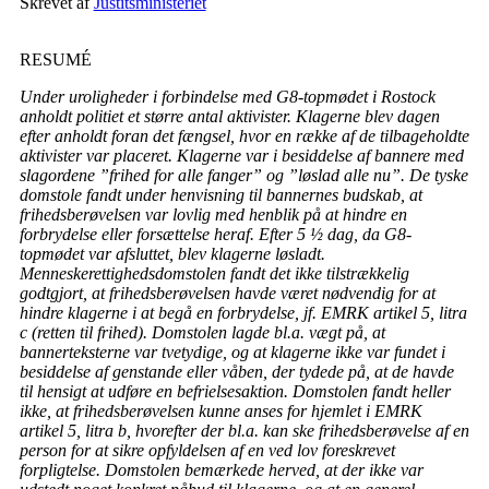
Skrevet af
Justitsministeriet
RESUMÉ
Under uroligheder i forbindelse med G8-topmødet i Rostock
anholdt politiet et større antal aktivister. Klagerne blev dagen
efter anholdt foran det fængsel, hvor en række af de tilbageholdte
aktivister var placeret. Klagerne var i besiddelse af bannere med
slagordene ”frihed for alle fanger” og ”løslad alle nu”. De tyske
domstole fandt under henvisning til bannernes budskab, at
frihedsberøvelsen var lovlig med henblik på at hindre en
forbrydelse eller forsættelse heraf. Efter 5 ½ dag, da G8-
topmødet var afsluttet, blev klagerne løsladt.
Menneskerettighedsdomstolen fandt det ikke tilstrækkelig
godtgjort, at frihedsberøvelsen havde været nødvendig for at
hindre klagerne i at begå en forbrydelse, jf. EMRK artikel 5, litra
c (retten til frihed). Domstolen lagde bl.a. vægt på, at
bannerteksterne var tvetydige, og at klagerne ikke var fundet i
besiddelse af genstande eller våben, der tydede på, at de havde
til hensigt at udføre en befrielsesaktion. Domstolen fandt heller
ikke, at frihedsberøvelsen kunne anses for hjemlet i EMRK
artikel 5, litra b, hvorefter der bl.a. kan ske frihedsberøvelse af en
person for at sikre opfyldelsen af en ved lov foreskrevet
forpligtelse. Domstolen bemærkede herved, at der ikke var