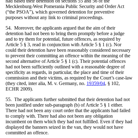
had based their detention on sections 55 and 56 of the
Mecklenburg-West Pomerania Public Security and Order Act
(“the PSOA”), which governed detention for preventive
purposes without any link to criminal proceedings.
54. Moreover, the applicants argued that the aim of their
detention had not been to bring them promptly before a judge
and to try them for potential, future offences, as required by
Article 5 § 3, read in conjunction with Article 5 § 1 (c). Nor
could their detention have been reasonably considered necessary
to prevent their committing an offence within the meaning of the
second alternative of Article 5 § 1 (c). Their potential offences
had not been sufficiently outlined with a reasonable degree of
specificity as regards, in particular, the place and time of their
commission and their victims, as required by the Court’s case-law
(they cited, inter alia, M. v. Germany, no.
19359/04
, § 102,
ECHR 2009).
55. The applicants further submitted that their detention had not
been justified under sub-paragraph (b) of Article 5 § 1 either.
There had not been any court order that the applicants had failed
to comply with. There had also not been any obligation
incumbent on them which they had not fulfilled. Even if they had
displayed the banners seized in the van, they would not have
committed an offence.