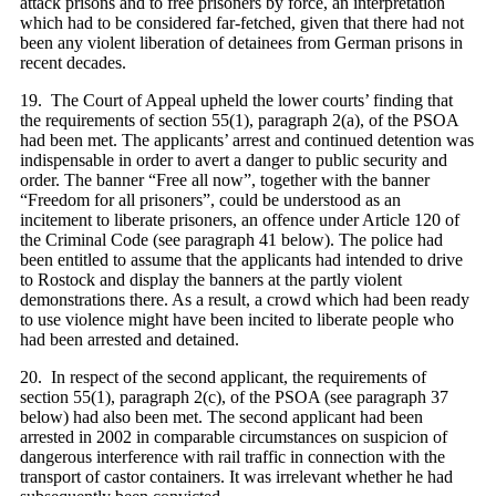
attack prisons and to free prisoners by force, an interpretation
which had to be considered far-fetched, given that there had not
been any violent liberation of detainees from German prisons in
recent decades.
19. The Court of Appeal upheld the lower courts’ finding that
the requirements of section 55(1), paragraph 2(a), of the PSOA
had been met. The applicants’ arrest and continued detention was
indispensable in order to avert a danger to public security and
order. The banner “Free all now”, together with the banner
“Freedom for all prisoners”, could be understood as an
incitement to liberate prisoners, an offence under Article 120 of
the Criminal Code (see paragraph 41 below). The police had
been entitled to assume that the applicants had intended to drive
to Rostock and display the banners at the partly violent
demonstrations there. As a result, a crowd which had been ready
to use violence might have been incited to liberate people who
had been arrested and detained.
20. In respect of the second applicant, the requirements of
section 55(1), paragraph 2(c), of the PSOA (see paragraph 37
below) had also been met. The second applicant had been
arrested in 2002 in comparable circumstances on suspicion of
dangerous interference with rail traffic in connection with the
transport of castor containers. It was irrelevant whether he had