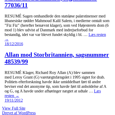
77036/11
RESUMÉ Sagen omhandlede den statsløse palæstinenser med
libanesiske rødder Mahmoud Kalil Salem, i medierne omtalt som
"Fiz Fiz" (herefter benævnt klager), som ved Højesterets dom (6
mod 1) blev udvist af Danmark med indrejseforbud for
bestandig, idet var var blevet fundet skyldig i bl. …
Læs resten
→
18/12/2016
Allan mod Storbritannien, sagsnummer
48539/99
RESUMÉ Klager, Richard Roy Allan (A) blev sammen
med Leroy Grant (G) varetægtsfængslet i 1995 sigtet for drab.
Politiets efterforskning havde ikke umiddelbart ført til andre
beviser end det anonyme tip, som havde ført til anholdelse af A
og G, og A havde under afhøringer nægtet at udtale …
Læs
resten
→
19/11/2012
View Full Site
Drevet af WordPress