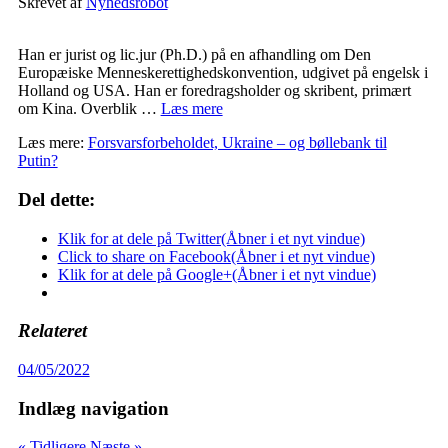
Skrevet af
Nyhedsrobot
Han er jurist og lic.jur (Ph.D.) på en afhandling om Den
Europæiske Menneskerettighedskonvention, udgivet på engelsk i
Holland og USA. Han er foredragsholder og skribent, primært
om Kina. Overblik …
Læs mere
Læs mere:
Forsvarsforbeholdet, Ukraine – og bøllebank til
Putin?
Del dette:
Klik for at dele på Twitter(Åbner i et nyt vindue)
Click to share on Facebook(Åbner i et nyt vindue)
Klik for at dele på Google+(Åbner i et nyt vindue)
Relateret
04/05/2022
Indlæg navigation
« Tidligere
Næste »