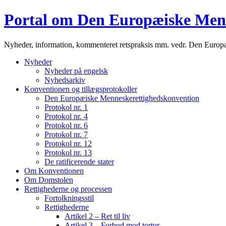
Portal om Den Europæiske Men
Nyheder, information, kommenteret retspraksis mm. vedr. Den Euro
Nyheder
Nyheder på engelsk
Nyhedsarkiv
Konventionen og tillægsprotokoller
Den Europæiske Menneskerettighedskonvention
Protokol nr. 1
Protokol nr. 4
Protokol nr. 6
Protokol nr. 7
Protokol nr. 12
Protokol nr. 13
De ratificerende stater
Om Konventionen
Om Domstolen
Rettighederne og processen
Fortolkningsstil
Rettighederne
Artikel 2 – Ret til liv
Artikel 3 – Forbud mod tortur