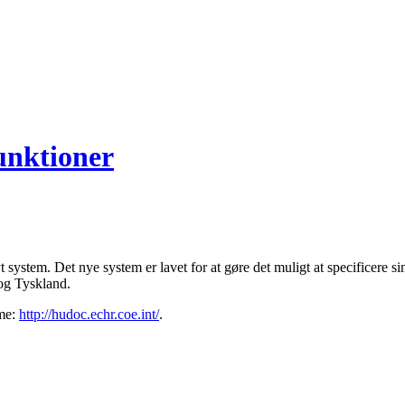
unktioner
system. Det nye system er lavet for at gøre det muligt at specificere si
og Tyskland.
mme:
http://hudoc.echr.coe.int/
.