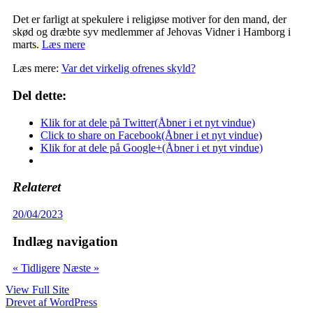
Det er farligt at spekulere i religiøse motiver for den mand, der
skød og dræbte syv medlemmer af Jehovas Vidner i Hamborg i
marts.
Læs mere
Læs mere:
Var det virkelig ofrenes skyld?
Del dette:
Klik for at dele på Twitter(Åbner i et nyt vindue)
Click to share on Facebook(Åbner i et nyt vindue)
Klik for at dele på Google+(Åbner i et nyt vindue)
Relateret
20/04/2023
Indlæg navigation
« Tidligere
Næste »
View Full Site
Drevet af WordPress