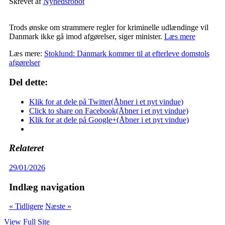
Skrevet af
Nyhedsrobot
Trods ønske om strammere regler for kriminelle udlændinge vil
Danmark ikke gå imod afgørelser, siger minister.
Læs mere
Læs mere:
Stoklund: Danmark kommer til at efterleve domstols
afgørelser
Del dette:
Klik for at dele på Twitter(Åbner i et nyt vindue)
Click to share on Facebook(Åbner i et nyt vindue)
Klik for at dele på Google+(Åbner i et nyt vindue)
Relateret
29/01/2026
Indlæg navigation
« Tidligere
Næste »
View Full Site