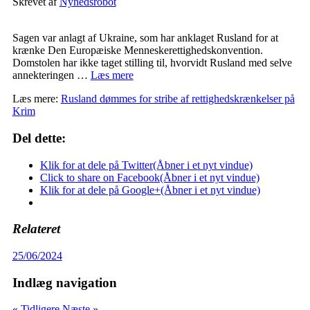
Skrevet af
Nyhedsrobot
Sagen var anlagt af Ukraine, som har anklaget Rusland for at
krænke Den Europæiske Menneskerettighedskonvention.
Domstolen har ikke taget stilling til, hvorvidt Rusland med selve
annekteringen …
Læs mere
Læs mere:
Rusland dømmes for stribe af rettighedskrænkelser på
Krim
Del dette:
Klik for at dele på Twitter(Åbner i et nyt vindue)
Click to share on Facebook(Åbner i et nyt vindue)
Klik for at dele på Google+(Åbner i et nyt vindue)
Relateret
25/06/2024
Indlæg navigation
« Tidligere
Næste »