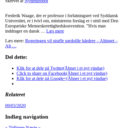
Skrevet af
Nyhedsrobot
Frederik Waage, der er professor i forfatningsret ved Syddansk
Universitet, er i tvivl om, ministerens forslag er i strid med Den
Europæiske Menneskerettighedskonvention. ”Hvis man
inddrager en dansk …
Læs mere
Læs mere:
Regeringen vil straffe pædofile hårdere – Altinget –
Alt …
Del dette:
Klik for at dele på Twitter(Åbner i et nyt vindue)
Click to share on Facebook(Åbner i et nyt vindue)
Klik for at dele på Google+(Åbner i et nyt vindue)
Relateret
09/03/2020
Indlæg navigation
« Tidligere
Næste »