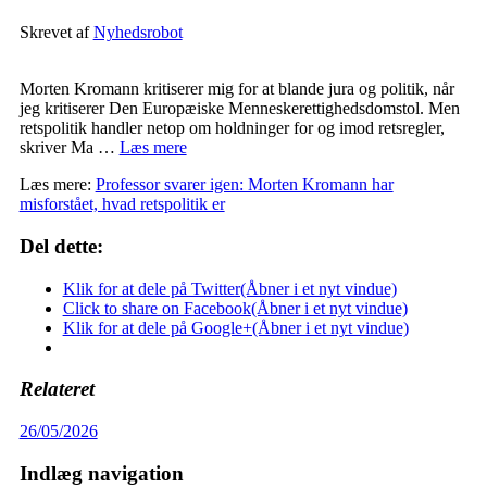
Skrevet af
Nyhedsrobot
Morten Kromann kritiserer mig for at blande jura og politik, når
jeg kritiserer Den Europæiske Menneskerettighedsdomstol. Men
retspolitik handler netop om holdninger for og imod retsregler,
skriver Ma …
Læs mere
Læs mere:
Professor svarer igen: Morten Kromann har
misforstået, hvad retspolitik er
Del dette:
Klik for at dele på Twitter(Åbner i et nyt vindue)
Click to share on Facebook(Åbner i et nyt vindue)
Klik for at dele på Google+(Åbner i et nyt vindue)
Relateret
26/05/2026
Indlæg navigation