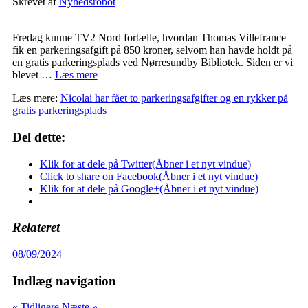
Skrevet af
Nyhedsrobot
Fredag kunne TV2 Nord fortælle, hvordan Thomas Villefrance
fik en parkeringsafgift på 850 kroner, selvom han havde holdt på
en gratis parkeringsplads ved Nørresundby Bibliotek. Siden er vi
blevet …
Læs mere
Læs mere:
Nicolai har fået to parkeringsafgifter og en rykker på
gratis parkeringsplads
Del dette:
Klik for at dele på Twitter(Åbner i et nyt vindue)
Click to share on Facebook(Åbner i et nyt vindue)
Klik for at dele på Google+(Åbner i et nyt vindue)
Relateret
08/09/2024
Indlæg navigation
« Tidligere
Næste »