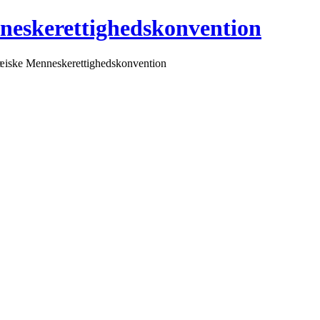
neskerettighedskonvention
pæiske Menneskerettighedskonvention