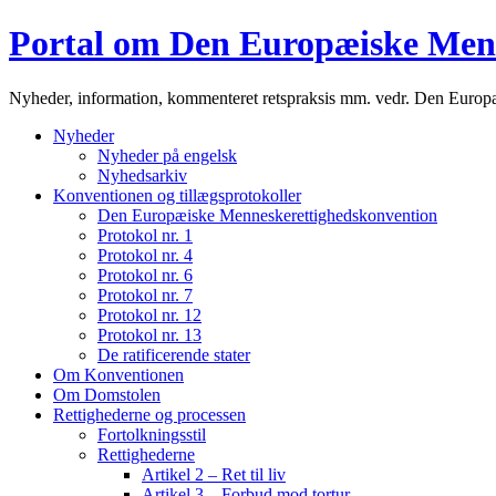
Portal om Den Europæiske Men
Nyheder, information, kommenteret retspraksis mm. vedr. Den Euro
Nyheder
Nyheder på engelsk
Nyhedsarkiv
Konventionen og tillægsprotokoller
Den Europæiske Menneskerettighedskonvention
Protokol nr. 1
Protokol nr. 4
Protokol nr. 6
Protokol nr. 7
Protokol nr. 12
Protokol nr. 13
De ratificerende stater
Om Konventionen
Om Domstolen
Rettighederne og processen
Fortolkningsstil
Rettighederne
Artikel 2 – Ret til liv
Artikel 3 – Forbud mod tortur