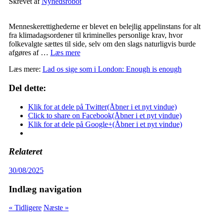
Skrevet af
Nyhedsrobot
Menneskerettighederne er blevet en belejlig appelinstans for alt
fra klimadagsordener til kriminelles personlige krav, hvor
folkevalgte sættes til side, selv om den slags naturligvis burde
afgøres af …
Læs mere
Læs mere:
Lad os sige som i London: Enough is enough
Del dette:
Klik for at dele på Twitter(Åbner i et nyt vindue)
Click to share on Facebook(Åbner i et nyt vindue)
Klik for at dele på Google+(Åbner i et nyt vindue)
Relateret
30/08/2025
Indlæg navigation
« Tidligere
Næste »