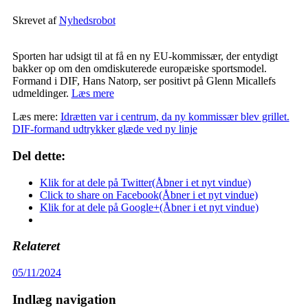
Skrevet af
Nyhedsrobot
Sporten har udsigt til at få en ny EU-kommissær, der entydigt
bakker op om den omdiskuterede europæiske sportsmodel.
Formand i DIF, Hans Natorp, ser positivt på Glenn Micallefs
udmeldinger.
Læs mere
Læs mere:
Idrætten var i centrum, da ny kommissær blev grillet.
DIF-formand udtrykker glæde ved ny linje
Del dette:
Klik for at dele på Twitter(Åbner i et nyt vindue)
Click to share on Facebook(Åbner i et nyt vindue)
Klik for at dele på Google+(Åbner i et nyt vindue)
Relateret
05/11/2024
Indlæg navigation