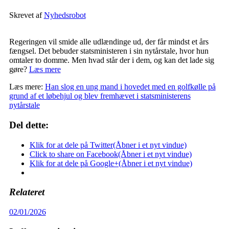
Skrevet af
Nyhedsrobot
Regeringen vil smide alle udlændinge ud, der får mindst et års
fængsel. Det bebuder statsministeren i sin nytårstale, hvor hun
omtaler to domme. Men hvad står der i dem, og kan det lade sig
gøre?
Læs mere
Læs mere:
Han slog en ung mand i hovedet med en golfkølle på
grund af et løbehjul og blev fremhævet i statsministerens
nytårstale
Del dette:
Klik for at dele på Twitter(Åbner i et nyt vindue)
Click to share on Facebook(Åbner i et nyt vindue)
Klik for at dele på Google+(Åbner i et nyt vindue)
Relateret
02/01/2026