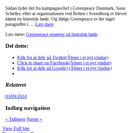
Sådan lyder det fra kampagnechef i Greenpeace Danmark, Sune
Scheller, efter at organisationen ved Retten i Svendborg er blevet
idømt en historisk bøde. Og ifølge Greenpeace er der taget
paragraffer i …
Læs mere
Læs mere:
Greenpeace reagerer på historisk bøde
Del dette:
Klik for at dele på Twitter(Åbner i et nyt vindue)
Click to share on Facebook(Åbner i et nyt vindue)
Klik for at dele på Google+(Åbner i et nyt vindue)
Relateret
03/09/2024
Indlæg navigation
« Tidligere
Næste »
View Full Site