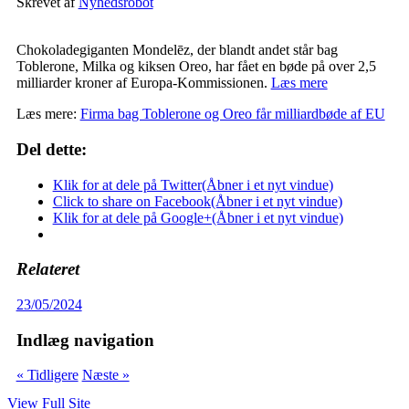
Skrevet af
Nyhedsrobot
Chokoladegiganten Mondelēz, der blandt andet står bag
Toblerone, Milka og kiksen Oreo, har fået en bøde på over 2,5
milliarder kroner af Europa-Kommissionen.
Læs mere
Læs mere:
Firma bag Toblerone og Oreo får milliardbøde af EU
Del dette:
Klik for at dele på Twitter(Åbner i et nyt vindue)
Click to share on Facebook(Åbner i et nyt vindue)
Klik for at dele på Google+(Åbner i et nyt vindue)
Relateret
23/05/2024
Indlæg navigation
« Tidligere
Næste »
View Full Site