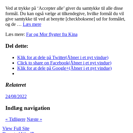
Ved at trykke på ‘Accepter alle’ giver du samtykke til alle disse
formål. Du kan også vælge at tilkendegive, hvilke formål du vil
give samtykke til ved at benytte [checkboksene] ud for formålet,
og de …
Læs mere
Læs mere:
Far og Mor flygter fra Kina
Del dette:
Klik for at dele på Twitter(Åbner i et nyt vindue)
Click to share on Facebook(Åbner i et nyt vindue)
Klik for at dele på Google+(Åbner i et nyt vindue)
Relateret
24/08/2022
Indlæg navigation
« Tidligere
Næste »
View Full Site