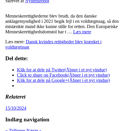
Skrevet af
Nyhedsrobot
Menneskerettighederne blev brudt, da den danske
anklagemyndighed i 2021 begik fejl i en voldtægtssag, så den
mistænkte mand ikke kunne stille for retten. Den Europæiske
Menneskerettighedsdomstol har t …
Læs mere
Læs mere:
Dansk kvindes rettigheder blev krænket i
voldtægtssag
Del dette:
Klik for at dele på Twitter(Åbner i et nyt vindue)
Click to share on Facebook(Åbner i et nyt vindue)
Klik for at dele på Google+(Åbner i et nyt vindue)
Relateret
15/10/2024
Indlæg navigation
« Tidligere
Næste »