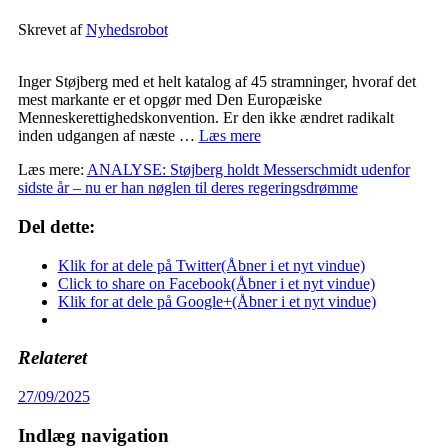
Skrevet af
Nyhedsrobot
Inger Støjberg med et helt katalog af 45 stramninger, hvoraf det
mest markante er et opgør med Den Europæiske
Menneskerettighedskonvention. Er den ikke ændret radikalt
inden udgangen af næste …
Læs mere
Læs mere:
ANALYSE: Støjberg holdt Messerschmidt udenfor
sidste år – nu er han nøglen til deres regeringsdrømme
Del dette:
Klik for at dele på Twitter(Åbner i et nyt vindue)
Click to share on Facebook(Åbner i et nyt vindue)
Klik for at dele på Google+(Åbner i et nyt vindue)
Relateret
27/09/2025
Indlæg navigation