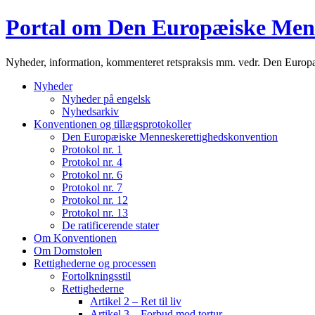
Portal om Den Europæiske Men
Nyheder, information, kommenteret retspraksis mm. vedr. Den Euro
Nyheder
Nyheder på engelsk
Nyhedsarkiv
Konventionen og tillægsprotokoller
Den Europæiske Menneskerettighedskonvention
Protokol nr. 1
Protokol nr. 4
Protokol nr. 6
Protokol nr. 7
Protokol nr. 12
Protokol nr. 13
De ratificerende stater
Om Konventionen
Om Domstolen
Rettighederne og processen
Fortolkningsstil
Rettighederne
Artikel 2 – Ret til liv
Artikel 3 – Forbud mod tortur