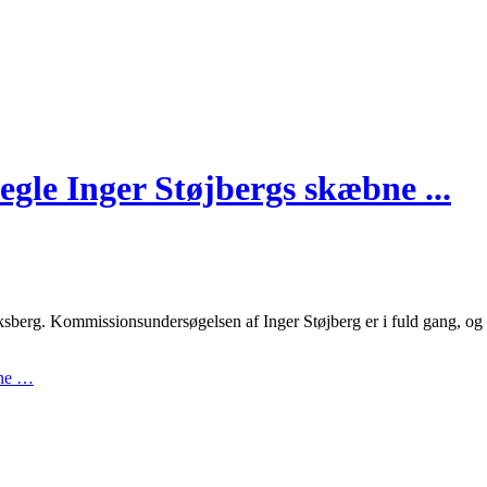
gle Inger Støjbergs skæbne ...
iksberg. Kommissionsundersøgelsen af Inger Støjberg er i fuld gang, o
bne …