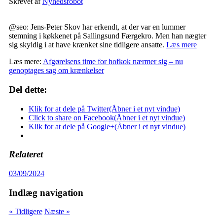
Skrevet af
Nyhedsrobot
@seo: Jens-Peter Skov har erkendt, at der var en lummer
stemning i køkkenet på Sallingsund Færgekro. Men han nægter
sig skyldig i at have krænket sine tidligere ansatte.
Læs mere
Læs mere:
Afgørelsens time for hofkok nærmer sig – nu
genoptages sag om krænkelser
Del dette:
Klik for at dele på Twitter(Åbner i et nyt vindue)
Click to share on Facebook(Åbner i et nyt vindue)
Klik for at dele på Google+(Åbner i et nyt vindue)
Relateret
03/09/2024
Indlæg navigation
« Tidligere
Næste »