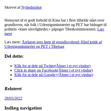
Skrevet af
Nyhedsrobot
Hensynet til et godt forhold til Kina har i flere tilfælde stået over
grundloven, når folk i Udenrigsministeriet og PET har bidraget til
politiets »klare ulovligheder,« påpeger Tibetkommissionen.
Læs
mere
Læs mere:
Årelangt pres førte til grundlovsbrud: Hård kritik af
Udenrigsministeriet og PET i Tibetsag
Del dette:
Klik for at dele på Twitter(Åbner i et nyt vindue)
Click to share on Facebook(Åbner i et nyt vindue)
Klik for at dele på Google+(Åbner i et nyt vindue)
Relateret
28/03/2022
Indlæg navigation