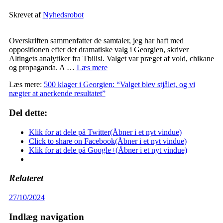
Skrevet af
Nyhedsrobot
Overskriften sammenfatter de samtaler, jeg har haft med
oppositionen efter det dramatiske valg i Georgien, skriver
Altingets analytiker fra Tbilisi. Valget var præget af vold, chikane
og propaganda. A …
Læs mere
Læs mere:
500 klager i Georgien: “Valget blev stjålet, og vi
nægter at anerkende resultatet”
Del dette:
Klik for at dele på Twitter(Åbner i et nyt vindue)
Click to share on Facebook(Åbner i et nyt vindue)
Klik for at dele på Google+(Åbner i et nyt vindue)
Relateret
27/10/2024
Indlæg navigation