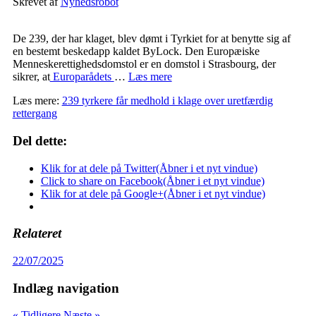
Skrevet af
Nyhedsrobot
De 239, der har klaget, blev dømt i Tyrkiet for at benytte sig af
en bestemt beskedapp kaldet ByLock. Den Europæiske
Menneskerettighedsdomstol er en domstol i Strasbourg, der
sikrer, at
Europarådets
…
Læs mere
Læs mere:
239 tyrkere får medhold i klage over uretfærdig
rettergang
Del dette:
Klik for at dele på Twitter(Åbner i et nyt vindue)
Click to share on Facebook(Åbner i et nyt vindue)
Klik for at dele på Google+(Åbner i et nyt vindue)
Relateret
22/07/2025
Indlæg navigation
« Tidligere
Næste »