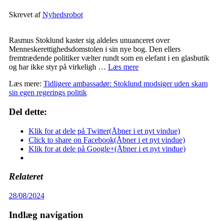
Skrevet af
Nyhedsrobot
Rasmus Stoklund kaster sig aldeles unuanceret over
Menneskerettighedsdomstolen i sin nye bog. Den ellers
fremtrædende politiker vælter rundt som en elefant i en glasbutik
og har ikke styr på virkeligh …
Læs mere
Læs mere:
Tidligere ambassadør: Stoklund modsiger uden skam
sin egen regerings politik
Del dette:
Klik for at dele på Twitter(Åbner i et nyt vindue)
Click to share on Facebook(Åbner i et nyt vindue)
Klik for at dele på Google+(Åbner i et nyt vindue)
Relateret
28/08/2024
Indlæg navigation