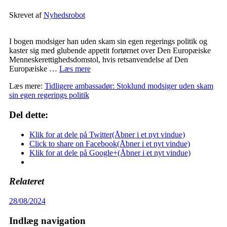
Skrevet af
Nyhedsrobot
I bogen modsiger han uden skam sin egen regerings politik og
kaster sig med glubende appetit fortørnet over Den Europæiske
Menneskerettighedsdomstol, hvis retsanvendelse af Den
Europæiske …
Læs mere
Læs mere:
Tidligere ambassadør: Stoklund modsiger uden skam
sin egen regerings politik
Del dette:
Klik for at dele på Twitter(Åbner i et nyt vindue)
Click to share on Facebook(Åbner i et nyt vindue)
Klik for at dele på Google+(Åbner i et nyt vindue)
Relateret
28/08/2024
Indlæg navigation