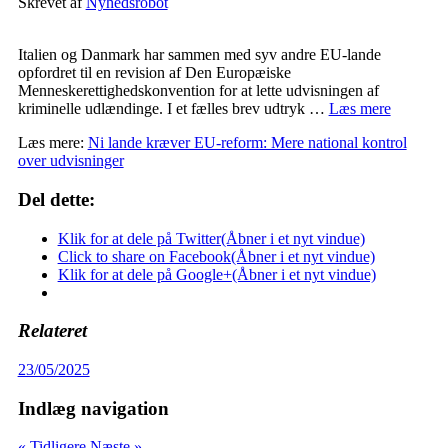
Skrevet af
Nyhedsrobot
Italien og Danmark har sammen med syv andre EU-lande
opfordret til en revision af Den Europæiske
Menneskerettighedskonvention for at lette udvisningen af
kriminelle udlændinge. I et fælles brev udtryk …
Læs mere
Læs mere:
Ni lande kræver EU-reform: Mere national kontrol
over udvisninger
Del dette:
Klik for at dele på Twitter(Åbner i et nyt vindue)
Click to share on Facebook(Åbner i et nyt vindue)
Klik for at dele på Google+(Åbner i et nyt vindue)
Relateret
23/05/2025
Indlæg navigation
« Tidligere
Næste »