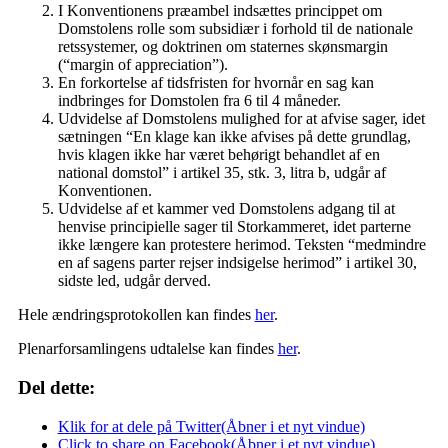
I Konventionens præambel indsættes princippet om
Domstolens rolle som subsidiær i forhold til de nationale
retssystemer, og doktrinen om staternes skønsmargin
(“margin of appreciation”).
En forkortelse af tidsfristen for hvornår en sag kan
indbringes for Domstolen fra 6 til 4 måneder.
Udvidelse af Domstolens mulighed for at afvise sager, idet
sætningen “En klage kan ikke afvises på dette grundlag,
hvis klagen ikke har været behørigt behandlet af en
national domstol” i artikel 35, stk. 3, litra b, udgår af
Konventionen.
Udvidelse af et kammer ved Domstolens adgang til at
henvise principielle sager til Storkammeret, idet parterne
ikke længere kan protestere herimod. Teksten “medmindre
en af sagens parter rejser indsigelse herimod” i artikel 30,
sidste led, udgår derved.
Hele ændringsprotokollen kan findes
her
.
Plenarforsamlingens udtalelse kan findes
her
.
Del dette:
Klik for at dele på Twitter(Åbner i et nyt vindue)
Click to share on Facebook(Åbner i et nyt vindue)