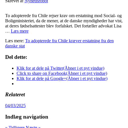
Skrevet af
Nyhedsrobot
To adopterede fra Chile rejser krav om erstatning mod Social- og
Boligministeriet, da de mener, at de danske myndigheder har vist,
at deres fødselsattester blev forfalsket. Det fortæller advokat Lisa
…
Læs mere
Læs mere:
To adopterede fra Chile kræver erstatning fra den
danske stat
Del dette:
Klik for at dele på Twitter(Åbner i et nyt vindue)
Click to share on Facebook(Åbner i et nyt vindue)
Klik for at dele på Google+(Åbner i et nyt vindue)
Relateret
04/03/2025
Indlæg navigation
« Tidligere
Næste »