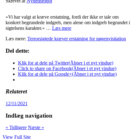
Skrevet af
Nyhedsrobot
»Vi har valgt at kræve erstatning, fordi der ikke er tale om
konkret begrundede indgreb, men alene om indgreb begrundet i
sigtelsens karakter.« …
Læs mere
Læs mere:
Terrorsigtede kræver erstatning for nøgenvisitation
Del dette:
Klik for at dele på Twitter(Åbner i et nyt vindue)
Click to share on Facebook(Åbner i et nyt vindue)
Klik for at dele på Google+(Åbner i et nyt vindue)
Relateret
12/11/2021
Indlæg navigation
« Tidligere
Næste »
View Full Site