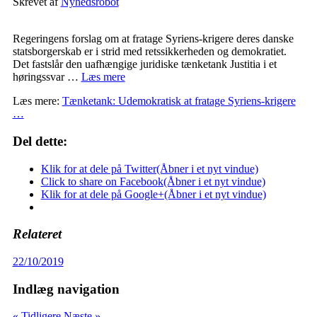
Skrevet af
Nyhedsrobot
Regeringens forslag om at fratage Syriens-krigere deres danske
statsborgerskab er i strid med retssikkerheden og demokratiet.
Det fastslår den uafhængige juridiske tænketank Justitia i et
høringssvar …
Læs mere
Læs mere:
Tænketank: Udemokratisk at fratage Syriens-krigere
…
Del dette:
Klik for at dele på Twitter(Åbner i et nyt vindue)
Click to share on Facebook(Åbner i et nyt vindue)
Klik for at dele på Google+(Åbner i et nyt vindue)
Relateret
22/10/2019
Indlæg navigation
« Tidligere
Næste »