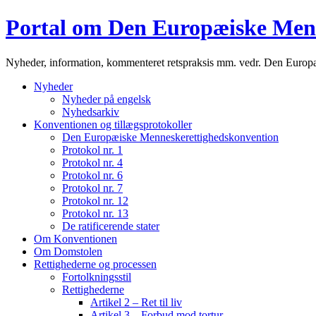
Portal om Den Europæiske Men
Nyheder, information, kommenteret retspraksis mm. vedr. Den Euro
Nyheder
Nyheder på engelsk
Nyhedsarkiv
Konventionen og tillægsprotokoller
Den Europæiske Menneskerettighedskonvention
Protokol nr. 1
Protokol nr. 4
Protokol nr. 6
Protokol nr. 7
Protokol nr. 12
Protokol nr. 13
De ratificerende stater
Om Konventionen
Om Domstolen
Rettighederne og processen
Fortolkningsstil
Rettighederne
Artikel 2 – Ret til liv
Artikel 3 – Forbud mod tortur