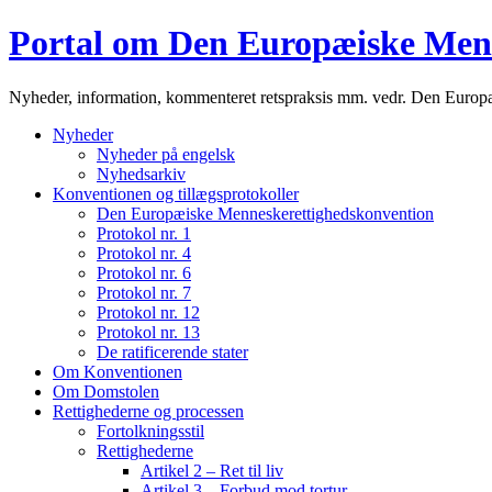
Portal om Den Europæiske Men
Nyheder, information, kommenteret retspraksis mm. vedr. Den Euro
Nyheder
Nyheder på engelsk
Nyhedsarkiv
Konventionen og tillægsprotokoller
Den Europæiske Menneskerettighedskonvention
Protokol nr. 1
Protokol nr. 4
Protokol nr. 6
Protokol nr. 7
Protokol nr. 12
Protokol nr. 13
De ratificerende stater
Om Konventionen
Om Domstolen
Rettighederne og processen
Fortolkningsstil
Rettighederne
Artikel 2 – Ret til liv
Artikel 3 – Forbud mod tortur