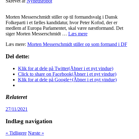
Skrevet af
Nyhedsrobot
Morten Messerschmidt stiller op til formandsvalg i Dansk
Folkeparti i et fælles kandidatur, hvor Peter Kofod, der er
medlem af Europa Parlamentet, skal være næstformand. Det
siger Morten Messerschmidt …
Læs mere
Læs mere:
Morten Messerschmidt stiller op som formand i DF
Del dette:
Klik for at dele på Twitter(Åbner i et nyt vindue)
Click to share on Facebook(Åbner i et nyt vindue)
Klik for at dele på Google+(Åbner i et nyt vindue)
Relateret
27/11/2021
Indlæg navigation
« Tidligere
Næste »