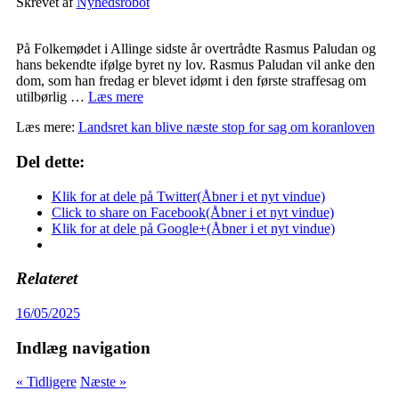
Skrevet af
Nyhedsrobot
På Folkemødet i Allinge sidste år overtrådte Rasmus Paludan og
hans bekendte ifølge byret ny lov. Rasmus Paludan vil anke den
dom, som han fredag er blevet idømt i den første straffesag om
utilbørlig …
Læs mere
Læs mere:
Landsret kan blive næste stop for sag om koranloven
Del dette:
Klik for at dele på Twitter(Åbner i et nyt vindue)
Click to share on Facebook(Åbner i et nyt vindue)
Klik for at dele på Google+(Åbner i et nyt vindue)
Relateret
16/05/2025
Indlæg navigation
« Tidligere
Næste »