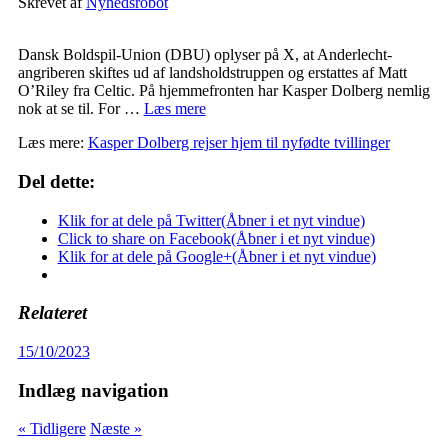
Skrevet af
Nyhedsrobot
Dansk Boldspil-Union (DBU) oplyser på X, at Anderlecht-
angriberen skiftes ud af landsholdstruppen og erstattes af Matt
O’Riley fra Celtic. På hjemmefronten har Kasper Dolberg nemlig
nok at se til. For …
Læs mere
Læs mere:
Kasper Dolberg rejser hjem til nyfødte tvillinger
Del dette:
Klik for at dele på Twitter(Åbner i et nyt vindue)
Click to share on Facebook(Åbner i et nyt vindue)
Klik for at dele på Google+(Åbner i et nyt vindue)
Relateret
15/10/2023
Indlæg navigation
« Tidligere
Næste »