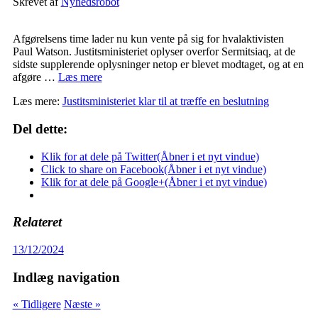
Skrevet af
Nyhedsrobot
Afgørelsens time lader nu kun vente på sig for hvalaktivisten
Paul Watson. Justitsministeriet oplyser overfor Sermitsiaq, at de
sidste supplerende oplysninger netop er blevet modtaget, og at en
afgøre …
Læs mere
Læs mere:
Justitsministeriet klar til at træffe en beslutning
Del dette:
Klik for at dele på Twitter(Åbner i et nyt vindue)
Click to share on Facebook(Åbner i et nyt vindue)
Klik for at dele på Google+(Åbner i et nyt vindue)
Relateret
13/12/2024
Indlæg navigation
« Tidligere
Næste »