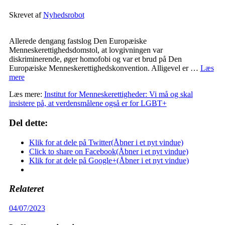
Skrevet af
Nyhedsrobot
Allerede dengang fastslog Den Europæiske
Menneskerettighedsdomstol, at lovgivningen var
diskriminerende, øger homofobi og var et brud på Den
Europæiske Menneskerettighedskonvention. Alligevel er …
Læs
mere
Læs mere:
Institut for Menneskerettigheder: Vi må og skal
insistere på, at verdensmålene også er for LGBT+
Del dette:
Klik for at dele på Twitter(Åbner i et nyt vindue)
Click to share on Facebook(Åbner i et nyt vindue)
Klik for at dele på Google+(Åbner i et nyt vindue)
Relateret
04/07/2023