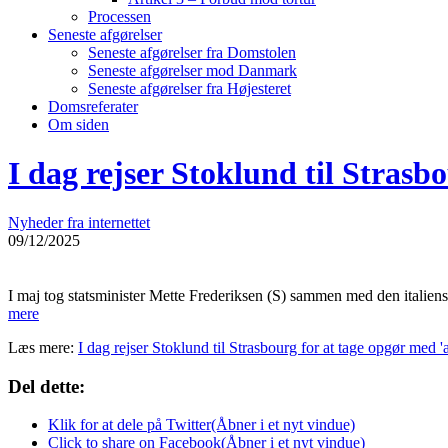
Processen
Seneste afgørelser
Seneste afgørelser fra Domstolen
Seneste afgørelser mod Danmark
Seneste afgørelser fra Højesteret
Domsreferater
Om siden
I dag rejser Stoklund til Strasb
Nyheder fra internettet
09/12/2025
I maj tog statsminister Mette Frederiksen (S) sammen med den italiens
mere
Læs mere:
I dag rejser Stoklund til Strasbourg for at tage opgør med 'a
Del dette:
Klik for at dele på Twitter(Åbner i et nyt vindue)
Click to share on Facebook(Åbner i et nyt vindue)