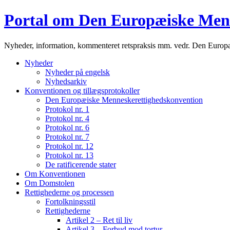
Portal om Den Europæiske Men
Nyheder, information, kommenteret retspraksis mm. vedr. Den Euro
Nyheder
Nyheder på engelsk
Nyhedsarkiv
Konventionen og tillægsprotokoller
Den Europæiske Menneskerettighedskonvention
Protokol nr. 1
Protokol nr. 4
Protokol nr. 6
Protokol nr. 7
Protokol nr. 12
Protokol nr. 13
De ratificerende stater
Om Konventionen
Om Domstolen
Rettighederne og processen
Fortolkningsstil
Rettighederne
Artikel 2 – Ret til liv
Artikel 3 – Forbud mod tortur