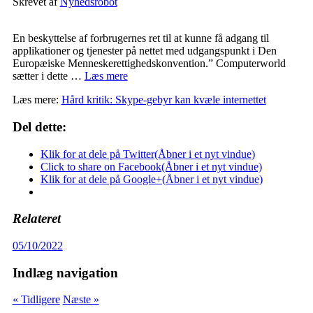
Skrevet af
Nyhedsrobot
En beskyttelse af forbrugernes ret til at kunne få adgang til
applikationer og tjenester på nettet med udgangspunkt i Den
Europæiske Menneskerettighedskonvention.” Computerworld
sætter i dette …
Læs mere
Læs mere:
Hård kritik: Skype-gebyr kan kvæle internettet
Del dette:
Klik for at dele på Twitter(Åbner i et nyt vindue)
Click to share on Facebook(Åbner i et nyt vindue)
Klik for at dele på Google+(Åbner i et nyt vindue)
Relateret
05/10/2022
Indlæg navigation
« Tidligere
Næste »