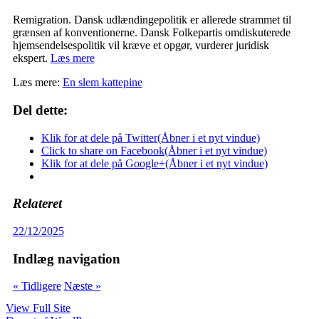
Remigration. Dansk udlændingepolitik er allerede strammet til
grænsen af konventionerne. Dansk Folkepartis omdiskuterede
hjemsendelsespolitik vil kræve et opgør, vurderer juridisk
ekspert.
Læs mere
Læs mere:
En slem kattepine
Del dette:
Klik for at dele på Twitter(Åbner i et nyt vindue)
Click to share on Facebook(Åbner i et nyt vindue)
Klik for at dele på Google+(Åbner i et nyt vindue)
Relateret
22/12/2025
Indlæg navigation
« Tidligere
Næste »
View Full Site