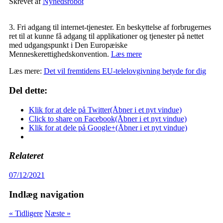
Skrevet af
Nyhedsrobot
3. Fri adgang til internet-tjenester. En beskyttelse af forbrugernes
ret til at kunne få adgang til applikationer og tjenester på nettet
med udgangspunkt i Den Europæiske
Menneskerettighedskonvention.
Læs mere
Læs mere:
Det vil fremtidens EU-telelovgivning betyde for dig
Del dette:
Klik for at dele på Twitter(Åbner i et nyt vindue)
Click to share on Facebook(Åbner i et nyt vindue)
Klik for at dele på Google+(Åbner i et nyt vindue)
Relateret
07/12/2021
Indlæg navigation
« Tidligere
Næste »