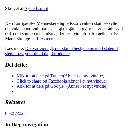
Skrevet af
Nyhedsrobot
Den Europæiske Menneskerettighedskonvention skal beskytte
det enkelte individ mod statsligt magtmisbrug, men er paradoksalt
nok endt som en mekanisme, der beskytter de kriminelle, skriver
Mads Strange …
Læs mere
Læs mere:
Det var en pagt, der skulle beskytte os mod staten. I
stedet beskytter den i dag kriminelle
Del dette:
Klik for at dele på Twitter(Åbner i et nyt vindue)
Click to share on Facebook(Åbner i et nyt vindue)
Klik for at dele på Google+(Åbner i et nyt vindue)
Relateret
05/05/2025
Indlæg navigation