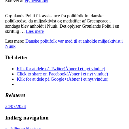
Skrevet af
Nyhedsrobot
Grønlands Politi fik assistance fra politifolk fra danske
politikredse, da miljøaktivist og medstifter af Greenpeace i
søndags blev anholdt i Nuuk. Det oplyser Grønlands Politi i en
skriftlig …
Læs mere
Læs mere:
Danske politifolk var med til at anholde miljøaktivist i
Nuuk
Del dette:
Klik for at dele på Twitter(Åbner i et nyt vindue)
Click to share on Facebook(Åbner i et nyt vindue)
Klik for at dele på Google+(Åbner i et nyt vindue)
Relateret
24/07/2024
Indlæg navigation
« Tidligere
Næste »