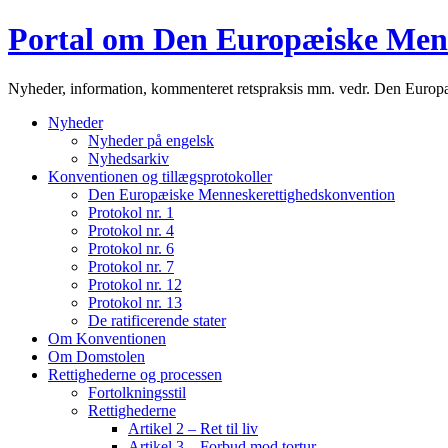
Portal om Den Europæiske Men
Nyheder, information, kommenteret retspraksis mm. vedr. Den Euro
Nyheder
Nyheder på engelsk
Nyhedsarkiv
Konventionen og tillægsprotokoller
Den Europæiske Menneskerettighedskonvention
Protokol nr. 1
Protokol nr. 4
Protokol nr. 6
Protokol nr. 7
Protokol nr. 12
Protokol nr. 13
De ratificerende stater
Om Konventionen
Om Domstolen
Rettighederne og processen
Fortolkningsstil
Rettighederne
Artikel 2 – Ret til liv
Artikel 3 – Forbud mod tortur