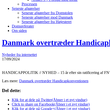
Processen
Seneste afgørelser
Seneste afgørelser fra Domstolen
Seneste afgørelser mod Danmark
Seneste afgørelser fra Højesteret
Domsreferater
Om siden
Danmark overtræder Handicap
Nyheder fra internettet
17/09/2024
HANDICAPPOLITIK // NYHED – 15 år efter sin ratificering af FN’s 
Læs mere:
Danmark overtræder Handicapkonventionen
Del dette:
Klik for at dele på Twitter(Åbner i et nyt vindue)
Click to share on Facebook(Åbner i et nyt vindue)
Klik for at dele på Google+(Åbner i et nyt vindue)