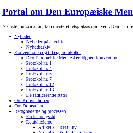
Portal om Den Europæiske Men
Nyheder, information, kommenteret retspraksis mm. vedr. Den Euro
Nyheder
Nyheder på engelsk
Nyhedsarkiv
Konventionen og tillægsprotokoller
Den Europæiske Menneskerettighedskonvention
Protokol nr. 1
Protokol nr. 4
Protokol nr. 6
Protokol nr. 7
Protokol nr. 12
Protokol nr. 13
De ratificerende stater
Om Konventionen
Om Domstolen
Rettighederne og processen
Fortolkningsstil
Rettighederne
Artikel 2 – Ret til liv
Artikel 3 – Forbud mod tortur